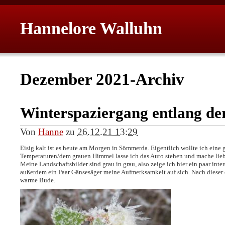
Hannelore Walluhn
Dezember 2021-Archiv
Winterspaziergang entlang de
Von
Hanne
zu
26.12.21 13:29
Eisig kalt ist es heute am Morgen in Sömmerda. Eigentlich wollte ich ein
Temperaturen/dem grauen Himmel lasse ich das Auto stehen und mache lieb
Meine Landschaftsbilder sind grau in grau, also zeige ich hier ein paar int
außerdem ein Paar Gänsesäger meine Aufmerksamkeit auf sich. Nach dieser 
warme Bude.