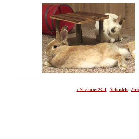
« November 2021
|
Ãœbersicht
|
Arch